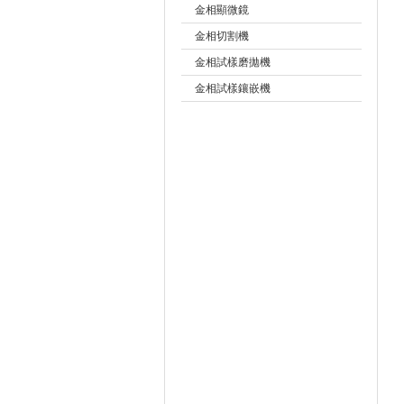
金相顯微鏡
金相切割機
金相試樣磨拋機
公司名稱
金相試樣鑲嵌機
無損檢測儀器
物理性能測試儀器
地質、公路、石油儀器
實驗室稱重
實驗室儀器及設備
膠帶檢測儀器
進口(國產)粘度計
電化學分析儀器
幾何測量儀器
物理光學儀器
表面結構測量儀器
涂料油漆檢測儀器