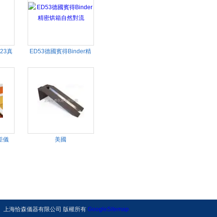
D23真
ED53德國賓得Binder精
中國區
密烘箱自然對流
差儀
美國
CHEMINSTRUMENTS品
牌RBT-100滾球初粘力測
試儀
上海恰森儀器有限公司 版權所有
GoogleSitemap