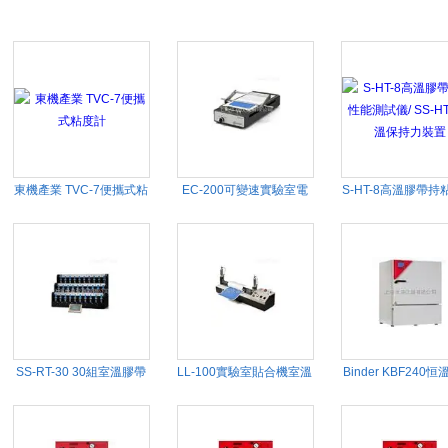
東機產業 TVC-7便攜式粘
EC-200可變速實驗室電
S-HT-8高溫膠帶持
度計
動涂布機/實驗室涂布機
測試儀/ SS-HT-8
持力裝置
SS-RT-30 30組室溫膠帶
LL-100實驗室貼合機室溫
Binder KBF240
持粘性能測試儀/保持力測
箱
試裝置/SS-RT-30