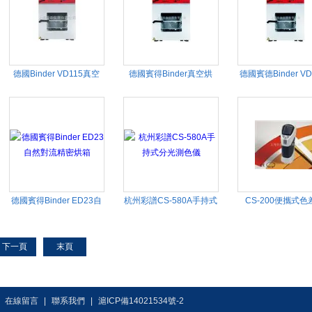
德國Binder VD115真空
德國賓得Binder真空烘
德國賓德Binder V
烘箱
箱/VD53真空干燥箱中國
空干燥箱/真空烘箱
區一級代理
一級代理
德國賓得Binder ED23自
杭州彩譜CS-580A手持式
CS-200便攜式色
然對流精密烘箱
分光測色儀
下一頁
末頁
|
在線留言
|
聯系我們
|
滬ICP備14021534號-2