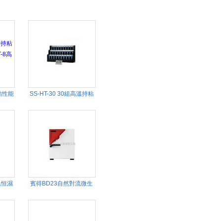
粘性能
SS-HT-30 30組高溫持粘
高溫保
性測試儀/高溫保持力裝
置/S-HT-30
恒溫恒濕
賓得BD23自然對流微生
物培養箱